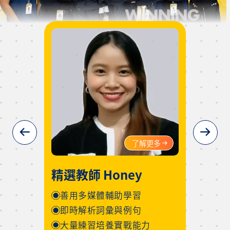
更多
了解更多
精選教師 May
精選
系統化檢定解題與策略
13
以實例說明文法與字彙
擅
穩健節奏扎實建立基礎
高