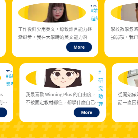
Cindy
#大學生
式英文課，期待每次上課，我會
工作後鮮少用英文，導致語
Winning Plus 上課，是因為
漸退步，我在大學時的英文
要出國讀書，希望這段時間把自
多益 900 分，說真的不是特
More
M
英文口說提升起來。
英語能力，但我還是可以靠
資歷拿到平均 700 台幣 / 
工作
林
李
#
#
研
救
芯
昱
究
生
瑩
蓉
g Plus 的自由度，
從開始做這份工作以來，和外國人對
助
員
住，想學什麼自己
話一直困擾著我，Winning+ 的日常
理
聊天、能深入對話的
英文會話課程內容貼近生活，內容實
More
More
己挑真的差很多。
用能夠符合我的需求