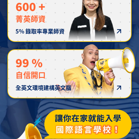
600
+
菁英師資
5% 錄取率專業師資
99
%
自信開口
全英文環境建構英文腦