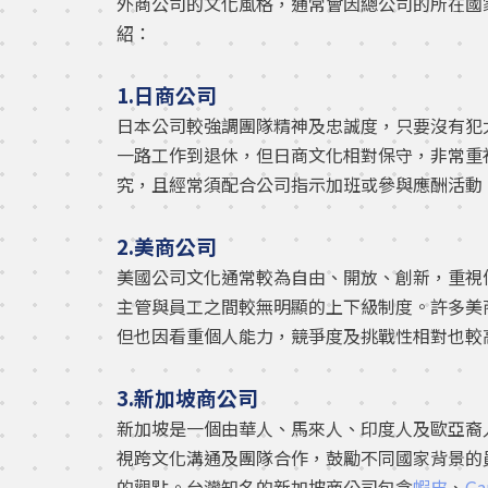
外商公司的文化風格，通常會因總公司的所在國
紹：
1.日商公司
日本公司較強調團隊精神及忠誠度，只要沒有犯
一路工作到退休，但日商文化相對保守，非常重
究，且經常須配合公司指示加班或參與應酬活動
2.美商公司
美國公司文化通常較為自由、開放、創新，重視
主管與員工之間較無明顯的上下級制度。許多美
但也因看重個人能力，競爭度及挑戰性相對也較
3.新加坡商公司
新加坡是一個由華人、馬來人、印度人及歐亞裔
視跨文化溝通及團隊合作，鼓勵不同國家背景的
的觀點。台灣知名的新加坡商公司包含
蝦皮
、
Ga