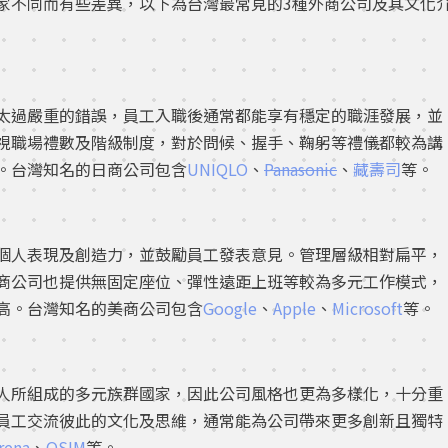
家不同而有些差異，以下為台灣最常見的3種外商公司及其文化
太過嚴重的錯誤，員工入職後通常都能享有穩定的職涯發展，並
視職場禮數及階級制度，對於問候、握手、鞠躬等禮儀都較為講
。台灣知名的日商公司包含
UNIQLO
、
Panasonic
、
藏壽司
等。
個人表現及創造力，並鼓勵員工發表意見。管理層級相對扁平，
商公司也提供無固定座位、彈性遠距上班等較為多元工作模式，
高。台灣知名的美商公司包含
Google
、
Apple
、
Microsoft
等。
人所組成的多元族群國家，因此公司風格也更為多樣化，十分重
員工交流彼此的文化及思維，通常能為公司帶來更多創新且獨特
rena
、
OSIM
等。