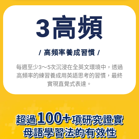
3高
頻
/ 高頻率
養成習慣 /
每週至少3～5次沉浸在全英文環境中，透過
高頻率的練習養成用英語思考的習慣，最終
實現直覺式表達。