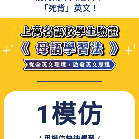
「死背」英文！
1模
仿
/ 用模仿快速學習 /