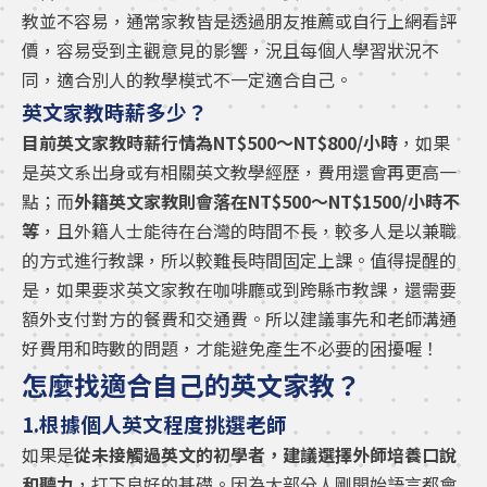
教並不容易，通常家教皆是透過朋友推薦或自行上網看評
價，容易受到主觀意見的影響，況且每個人學習狀況不
同，適合別人的教學模式不一定適合自己。
英文家教時薪多少？
目前英文家教時薪行情為NT$500～NT$800/小時
，如果
是英文系出身或有相關英文教學經歷，費用還會再更高一
點；而
外籍英文家教則會落在NT$500～NT$1500/小時不
等
，且外籍人士能待在台灣的時間不長，較多人是以兼職
的方式進行教課，所以較難長時間固定上課。值得提醒的
是，如果要求英文家教在咖啡廳或到跨縣市教課，還需要
額外支付對方的餐費和交通費。所以建議事先和老師溝通
好費用和時數的問題，才能避免產生不必要的困擾喔！
怎麼找適合自己的英文家教？
1.根據個人英文程度挑選老師
如果是
從未接觸過英文的初學者，建議選擇外師培養口說
和聽力
，打下良好的基礎。因為大部分人剛開始語言都會