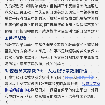
先從練習聽力和閱讀開始，但長期下來反而會因為過度注
意文法是否正確，而失去開口說英語的勇氣。而
曾學習過
英文一段時間又中斷的人，對於再重新開口說英語容易感
到害怕和緊張，可以選擇口音標準的中師，
以減緩不安的
情緒，再慢慢轉而與外籍家教學習更生活化的口語會話。
2.進行試教
試教可以幫助學生了解各個英文家教的教學模式，確認是
否能與對方合得來。可是，如果不是無經驗的英文家教，
通常不會提供試教，但是線上英文家教都能讓學生免費試
聽課程，滿意了再做進一步的討論。
3. 查看英文家教Ptt、人力銀行家教網評價
什麼管道可以找到英文家教呢？除了
1111
和
104家教網
，
還可以上英文家教Ptt版搜尋網友的真實評價。
台灣英文家
教老師語言中心
則是另外一個語言教學的線上平台，外籍
和中師皆有，還可以選擇其他國語言，培養多國外語能
力。