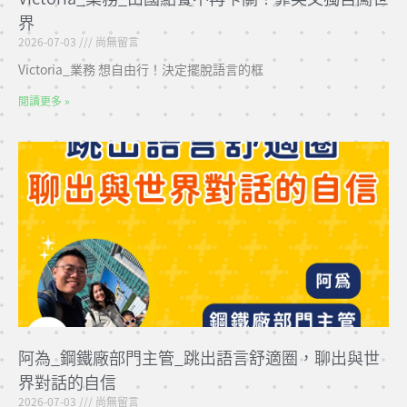
界
2026-07-03
尚無留言
Victoria_業務 想自由行！決定擺脫語言的框
閱讀更多 »
阿為_鋼鐵廠部門主管_跳出語言舒適圈，聊出與世
界對話的自信
2026-07-03
尚無留言