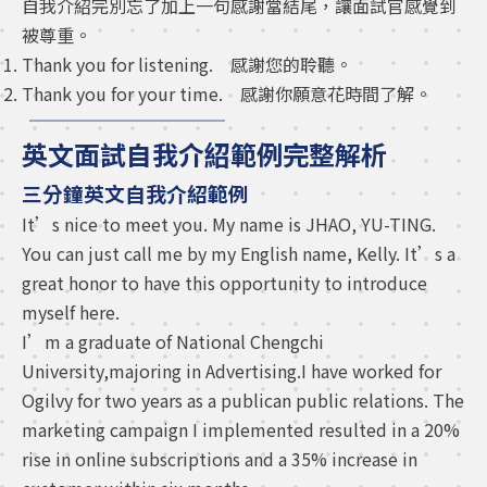
自我介紹完別忘了加上一句感謝當結尾，讓面試官感覺到
被尊重。
Thank you for listening. 感謝您的聆聽。
Thank you for your time. 感謝你願意花時間了解。
英文面試自我介紹範例完整解析
三分鐘英文自我介紹範例
It’s nice to meet you. My name is JHAO, YU-TING.
You can just call me by my English name, Kelly. It’s a
great honor to have this opportunity to introduce
myself here.
I’m a graduate of National Chengchi
University,majoring in Advertising.I have worked for
Ogilvy for two years as a publican public relations. The
marketing campaign I implemented resulted in a 20%
rise in online subscriptions and a 35% increase in