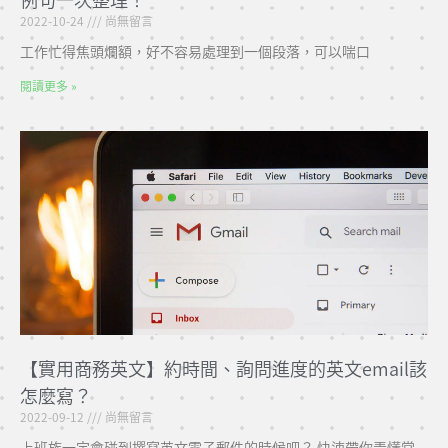
2022-10-24
尚無留言
工作忙得焦頭爛額，好不容易處理到一個段落，可以喘口
閱讀更多 »
【實用商務英文】約時間、詢問進度的英文email該
怎麼寫？
2022-09-12
尚無留言
上班族一定會碰到撰寫英文電子郵件的時候吧？ 快速帶你弄懂常